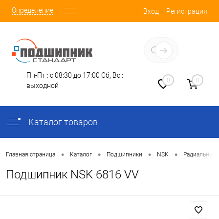
Определение
Вход
Регистрация
Заказать звонок
Пн-Пт : с 08:30 до 17:00
Сб, Вс :
0
0
выходной
Каталог товаров
•
•
•
•
Главная страница
Каталог
Подшипники
NSK
Радиальные
Подшипник NSK 6816 VV