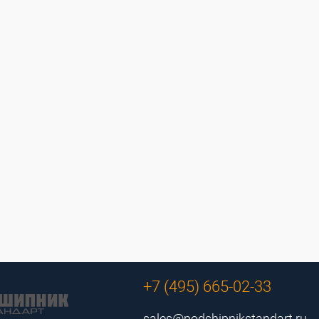
+7 (495) 665-02-33
sales@podshipnikstandart.ru