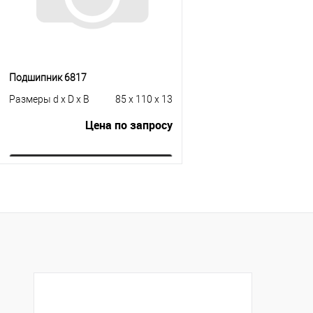
Подшипник 6817
Размеры d x D x B
85 x 110 x 13
Цена по запросу
Запросить цену
Купить в 1 клик
К сравнению
В избранное
Под заказ