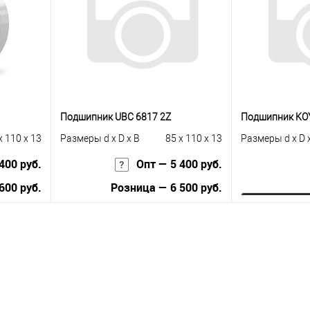
Подшипник UBC 6817 2Z
Подшипник KO
x 110 x 13
Размеры d x D x B
85 x 110 x 13
Размеры d x D 
400 руб.
Опт — 5 400 руб.
600 руб.
Розница — 6 500 руб.
Зап
В корзину
Купить в 1 к
равнению
Купить в 1 клик
К сравнению
В избранное
 заказ
В избранное
В наличии