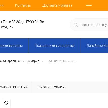
ии
Контакты
Доставка и оплата
н-Пт : с 08:30 до 17:00
Сб, Вс :
ыходной
никовые узлы
Подшипниковые корпуса
Линейные К
•
•
е однорядные
68 Серия
Подшипник NSK 6817
ХАРАКТЕРИСТИКИ
ПОХОЖИЕ ТОВАРЫ