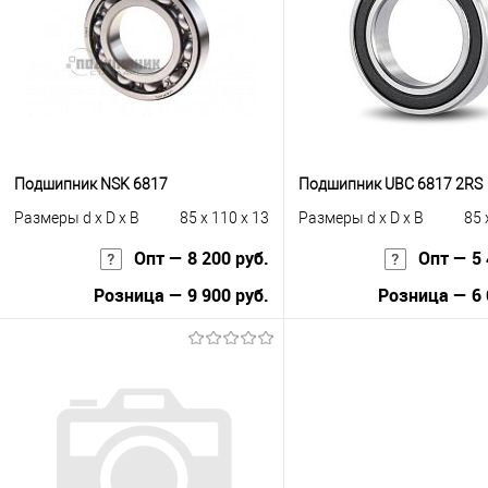
Подшипник NSK 6817
Подшипник UBC 6817 2RS
Размеры d x D x B
85 x 110 x 13
Размеры d x D x B
85 
Опт — 8 200 руб.
Опт — 5 
Розница — 9 900 руб.
Розница — 6 
В корзину
В корзину
Купить в 1 клик
К сравнению
Купить в 1 клик
К с
В избранное
Под заказ
В избранное
Под