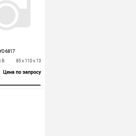
YO 6817
x B
85 x 110 x 13
Цена по запросу
росить цену
лик
К сравнению
Под заказ