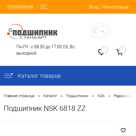
Определение
Вход
Регистрация
Заказать звонок
Пн-Пт : с 08:30 до 17:00
Сб, Вс :
0
0
выходной
Каталог товаров
•
•
•
•
Главная страница
Каталог
Подшипники
NSK
Радиальные
Подшипник NSK 6818 ZZ