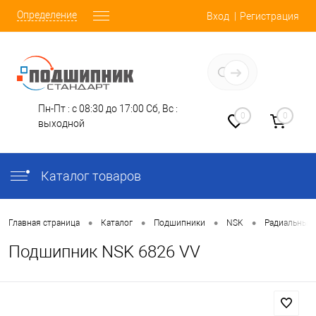
Определение
Вход
Регистрация
Заказать звонок
Пн-Пт : с 08:30 до 17:00
Сб, Вс :
0
0
выходной
Каталог товаров
•
•
•
•
Главная страница
Каталог
Подшипники
NSK
Радиальные
Подшипник NSK 6826 VV