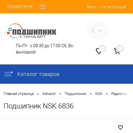
Определение
Вход
Регистрация
Заказать звонок
Пн-Пт : с 08:30 до 17:00
Сб, Вс :
0
0
выходной
Каталог товаров
•
•
•
•
Главная страница
Каталог
Подшипники
NSK
Радиальные
Подшипник NSK 6836