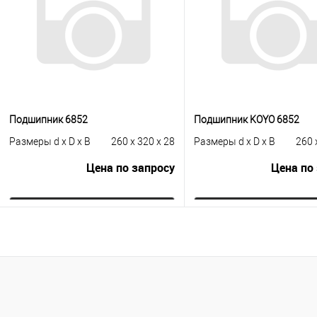
Подшипник 6852
Подшипник KOYO 6852
Размеры d x D x B
260 x 320 x 28
Размеры d x D x B
260 
Цена по запросу
Цена по
Запросить цену
Запросить це
Купить в 1 клик
К сравнению
Купить в 1 клик
К с
В избранное
Под заказ
В избранное
Под