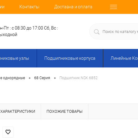
ии
Контакты
Доставка и оплата
н-Пт : с 08:30 до 17:00
Сб, Вс :
ыходной
никовые узлы
Подшипниковые корпуса
Линейные К
•
•
е однорядные
68 Серия
Подшипник NSK 6852
ХАРАКТЕРИСТИКИ
ПОХОЖИЕ ТОВАРЫ