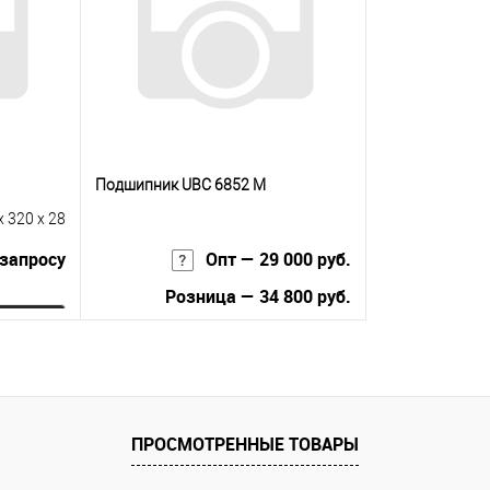
Подшипник UBC 6852 M
x 320 x 28
 запросу
Опт — 29 000 руб.
Розница — 34 800 руб.
ну
В корзину
равнению
Купить в 1 клик
К сравнению
 заказ
ПРОСМОТРЕННЫЕ ТОВАРЫ
В избранное
Под заказ