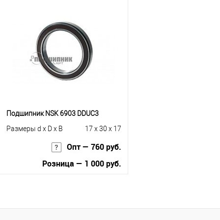
Купить в 1 клик
К сравнению
Купить в 1 клик
К с
В избранное
Под заказ
В избранное
Под
Подшипник NSK 6903 DDUC3
Размеры d x D x B
17 x 30 x 17
Опт — 760 руб.
Розница — 1 000 руб.
В корзину
Купить в 1 клик
К сравнению