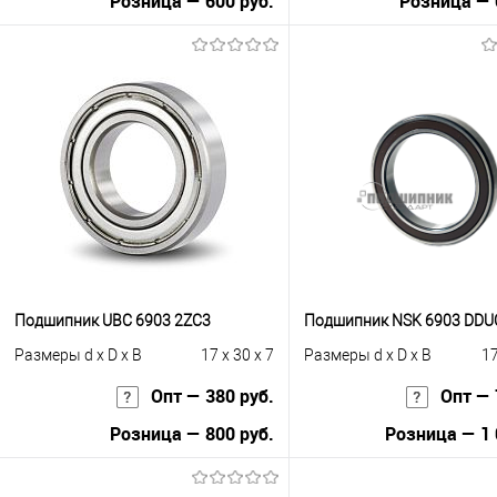
Розница — 600 руб.
Розница — 
В корзину
В корзину
Купить в 1 клик
К сравнению
Купить в 1 клик
К с
В избранное
В наличии
В избранное
Под
Подшипник UBC 6903 2ZC3
Подшипник NSK 6903 DD
Размеры d x D x B
17 x 30 x 7
Размеры d x D x B
17
Опт — 380 руб.
Опт — 
Розница — 800 руб.
Розница — 1 
В корзину
В корзину