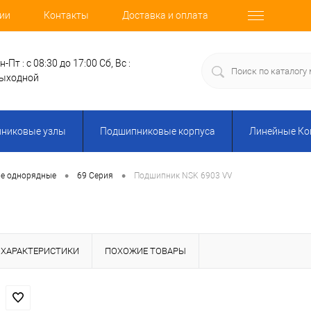
ии
Контакты
Доставка и оплата
н-Пт : с 08:30 до 17:00
Сб, Вс :
ыходной
никовые узлы
Подшипниковые корпуса
Линейные К
•
•
е однорядные
69 Серия
Подшипник NSK 6903 VV
ХАРАКТЕРИСТИКИ
ПОХОЖИЕ ТОВАРЫ