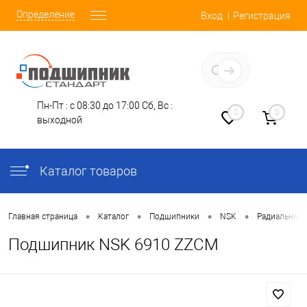
Определение
Вход
Регистрация
Заказать звонок
Пн-Пт : с 08:30 до 17:00
Сб, Вс :
0
0
выходной
Каталог товаров
•
•
•
•
Главная страница
Каталог
Подшипники
NSK
Радиальные
Подшипник NSK 6910 ZZCM