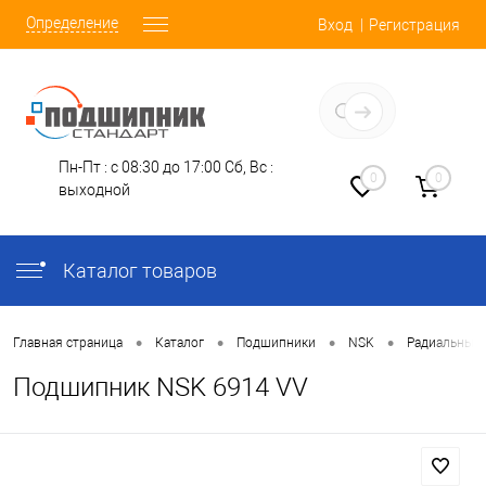
Определение
Вход
Регистрация
Заказать звонок
Пн-Пт : с 08:30 до 17:00
Сб, Вс :
0
0
выходной
Каталог товаров
•
•
•
•
Главная страница
Каталог
Подшипники
NSK
Радиальные
Подшипник NSK 6914 VV