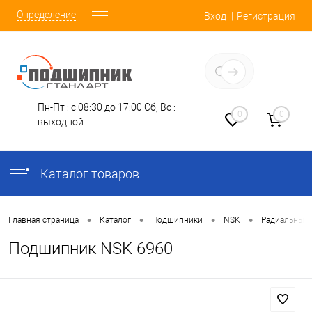
Определение
Вход
Регистрация
Заказать звонок
Пн-Пт : с 08:30 до 17:00
Сб, Вс :
0
0
выходной
Каталог товаров
•
•
•
•
Главная страница
Каталог
Подшипники
NSK
Радиальные
Подшипник NSK 6960