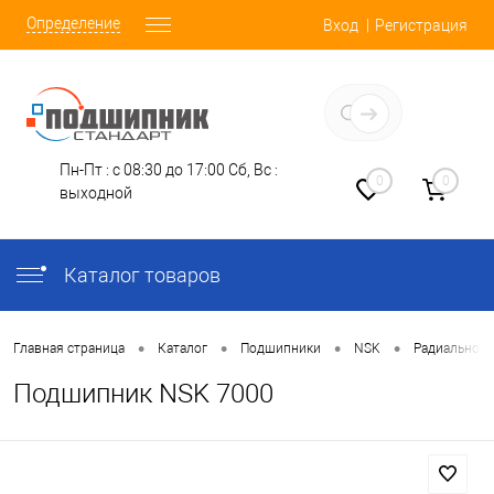
Определение
Вход
Регистрация
Заказать звонок
Пн-Пт : с 08:30 до 17:00
Сб, Вс :
0
0
выходной
Каталог товаров
•
•
•
•
Главная страница
Каталог
Подшипники
NSK
Радиально-
Подшипник NSK 7000