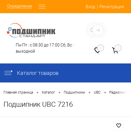
Определение
Вход
Регистрация
Заказать звонок
Пн-Пт : с 08:30 до 17:00
Сб, Вс :
0
0
выходной
Каталог товаров
•
•
•
•
Главная страница
Каталог
Подшипники
UBC
Радиально-У
Подшипник UBC 7216