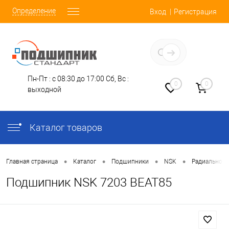
Определение
Вход
Регистрация
Заказать звонок
Пн-Пт : с 08:30 до 17:00
Сб, Вс :
0
0
выходной
Каталог товаров
•
•
•
•
Главная страница
Каталог
Подшипники
NSK
Радиально-
Подшипник NSK 7203 BEAT85