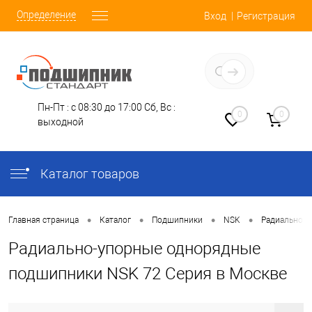
Определение
Вход
Регистрация
Заказать звонок
Пн-Пт : с 08:30 до 17:00
Сб, Вс :
0
0
выходной
Каталог товаров
•
•
•
•
Главная страница
Каталог
Подшипники
NSK
Радиально-
Радиально-упорные однорядные
подшипники NSK 72 Серия в Москве