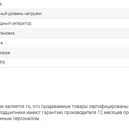
в.
ный уровень нагрузки.
идный сепаратор.
тановка.
а.
азора.
P0.
и является то, что продаваемые товары сертифицированы
подшипники имеют гарантию производителя 12 месяцев при
анным персоналом.