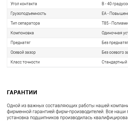
Угол контакта
B - 40 градусо
Грузоподъемность
EA - Повышен
Тип сепаратора
T85 - Полиам
Компоновка
Одиночная ус
Преднатяг
Без преднатяг
Осевой зазор
Без осевого з
Класс точности
Стандартный 
ГАРАНТИИ
Одной из важных составляющих работы нашей компани
фирменной гарантией фирм-производителей. Все наши 
установка подшипников производилась квалифициров