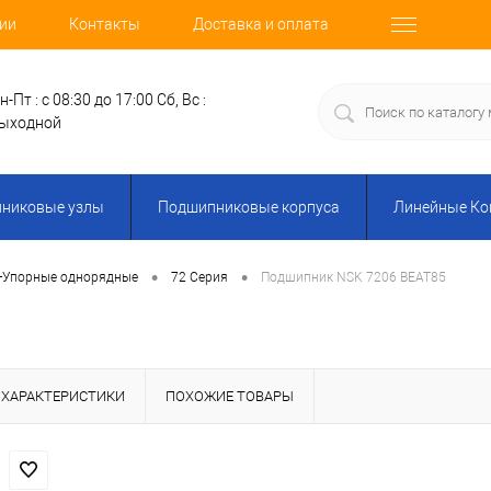
ии
Контакты
Доставка и оплата
н-Пт : с 08:30 до 17:00
Сб, Вс :
ыходной
никовые узлы
Подшипниковые корпуса
Линейные К
•
•
-Упорные однорядные
72 Серия
Подшипник NSK 7206 BEAT85
ХАРАКТЕРИСТИКИ
ПОХОЖИЕ ТОВАРЫ