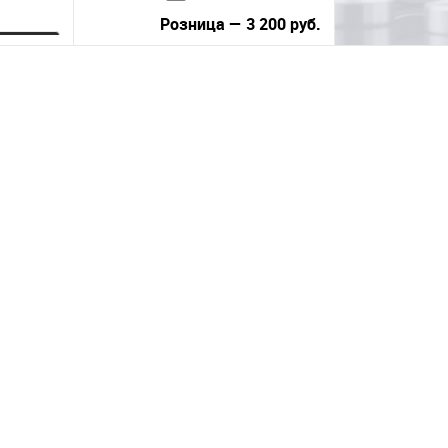
Розница — 3 200 руб.
ну
В корзину
равнению
Купить в 1 клик
К сравнению
 заказ
В избранное
Под заказ