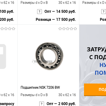
 x 62 x 16
Размеры d x D x B
30 x 62 x 16
Размеры d x D 
100 руб.
Опт — 14 500 руб.
200 руб.
Розница — 17 500 руб.
Роз
В корзину
равнению
Купить в 1 клик
К сравнению
Купить в 1 к
ЗАТРУ
 заказ
В избранное
Под заказ
В избранное
С ПО
Н
ПО
Подшипник NSK 7206 BW
ПО
 x 62 x 16
Размеры d x D x B
30 x 62 x 16
 запросу
Опт — 2 600 руб.