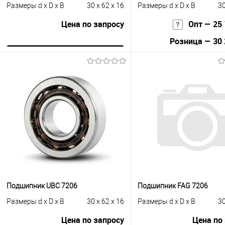
Размеры d x D x B
30 x 62 x 16
Размеры d x D x B
30
Цена по запросу
Опт — 25 
Розница — 30 
Запросить цену
В корзину
Купить в 1 клик
К сравнению
Купить в 1 клик
К с
В избранное
Под заказ
В избранное
Под
Подшипник UBC 7206
Подшипник FAG 7206
Размеры d x D x B
30 x 62 x 16
Размеры d x D x B
30
Цена по запросу
Цена по