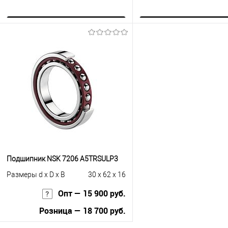
Запросить цену
Запросить це
Купить в 1 клик
К сравнению
Купить в 1 клик
К с
В избранное
Под заказ
В избранное
Под
Подшипник NSK 7206 A5TRSULP3
Размеры d x D x B
30 x 62 x 16
Опт — 15 900 руб.
Розница — 18 700 руб.