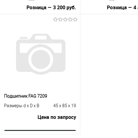
Розница — 3 200 руб.
Розница — 4 
В корзину
В корзину
Купить в 1 клик
К сравнению
Купить в 1 клик
К с
В избранное
Под заказ
В избранное
Под
Подшипник FAG 7209
Размеры d x D x B
45 x 85 x 19
Цена по запросу