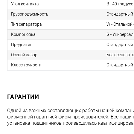
Угол контакта
B - 40 градусо
Грузоподъемность
Стандартный 
Тип сепаратора
W - Стальной 
Компоновка
G - Универса
Преднатяг
Стандартный 
Осевой зазор
Без осевого з
Класс точности
Стандартный 
ГАРАНТИИ
Одной из важных составляющих работы нашей компани
фирменной гарантией фирм-производителей. Все наши 
установка подшипников производилась квалифициров