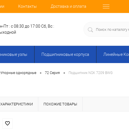
ии
Контакты
Доставка и оплата
н-Пт : с 08:30 до 17:00
Сб, Вс :
ыходной
никовые узлы
Подшипниковые корпуса
Линейные К
•
•
-Упорные однорядные
72 Серия
Подшипник NSK 7209 BWG
ХАРАКТЕРИСТИКИ
ПОХОЖИЕ ТОВАРЫ