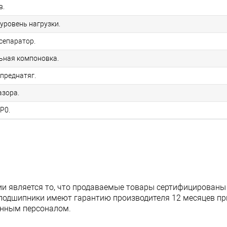
в.
уровень нагрузки.
сепаратор.
льная компоновка.
преднатяг.
азора.
P0.
и является то, что продаваемые товары сертифицированы
подшипники имеют гарантию производителя 12 месяцев при
анным персоналом.