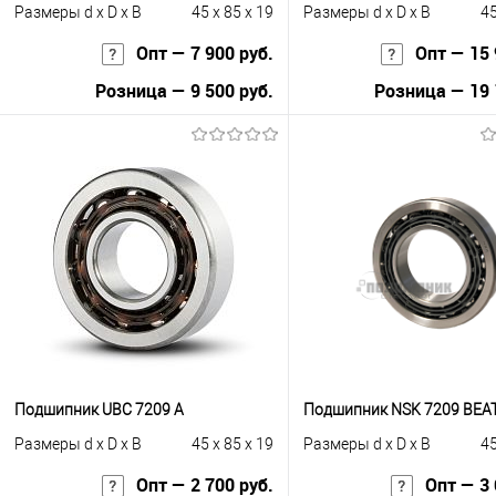
Размеры d x D x B
45 x 85 x 19
Размеры d x D x B
45
Опт — 7 900 руб.
Опт — 15 
Розница — 9 500 руб.
Розница — 19 
В корзину
В корзину
Купить в 1 клик
К сравнению
Купить в 1 клик
К с
В избранное
В наличии
В избранное
В н
Подшипник UBC 7209 A
Подшипник NSK 7209 BEA
Размеры d x D x B
45 x 85 x 19
Размеры d x D x B
45
Опт — 2 700 руб.
Опт — 3 