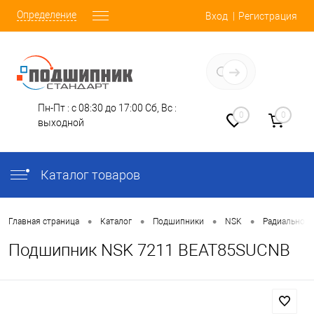
Определение
Вход
Регистрация
Заказать звонок
Пн-Пт : с 08:30 до 17:00
Сб, Вс :
0
0
выходной
Каталог товаров
•
•
•
•
Главная страница
Каталог
Подшипники
NSK
Радиально-
Подшипник NSK 7211 BEAT85SUCNB