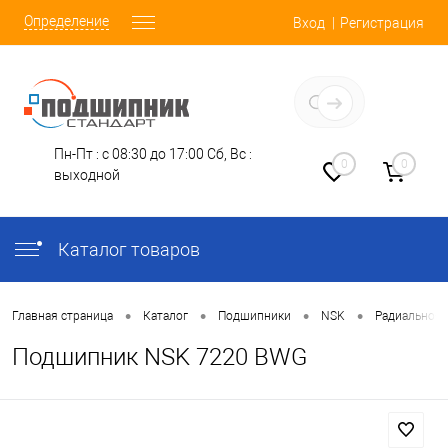
Определение
Вход
Регистрация
Заказать звонок
Пн-Пт : с 08:30 до 17:00
Сб, Вс :
0
0
выходной
Каталог товаров
•
•
•
•
Главная страница
Каталог
Подшипники
NSK
Радиально-
Подшипник NSK 7220 BWG