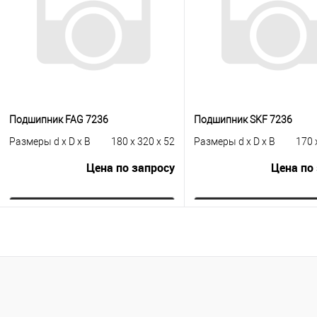
Подшипник FAG 7236
Подшипник SKF 7236
Размеры d x D x B
180 x 320 x 52
Размеры d x D x B
170 
Цена по запросу
Цена по
Запросить цену
Запросить це
Купить в 1 клик
К сравнению
Купить в 1 клик
К с
В избранное
Под заказ
В избранное
Под