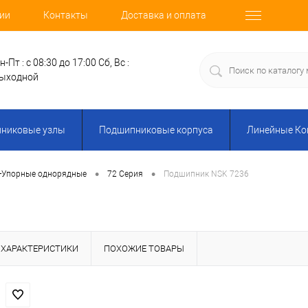
ии
Контакты
Доставка и оплата
н-Пт : с 08:30 до 17:00
Сб, Вс :
ыходной
никовые узлы
Подшипниковые корпуса
Линейные К
•
•
-Упорные однорядные
72 Серия
Подшипник NSK 7236
ХАРАКТЕРИСТИКИ
ПОХОЖИЕ ТОВАРЫ