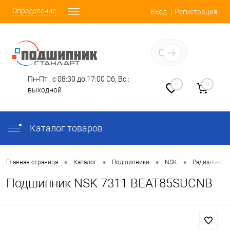
Определение
Вход
Регистрация
Заказать звонок
Пн-Пт : с 08:30 до 17:00
Сб, Вс :
0
0
выходной
Каталог товаров
•
•
•
•
Главная страница
Каталог
Подшипники
NSK
Радиально-
Подшипник NSK 7311 BEAT85SUCNB