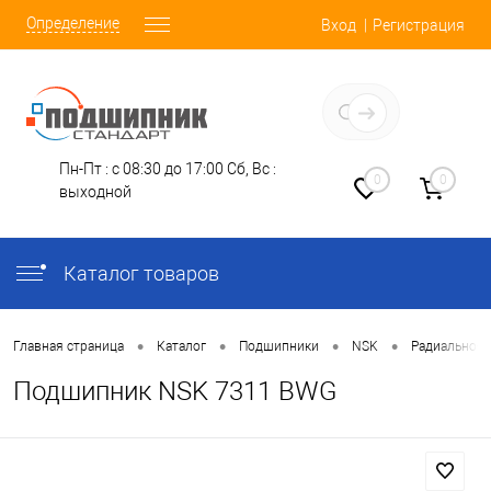
Определение
Вход
Регистрация
Заказать звонок
Пн-Пт : с 08:30 до 17:00
Сб, Вс :
0
0
выходной
Каталог товаров
•
•
•
•
Главная страница
Каталог
Подшипники
NSK
Радиально-
Подшипник NSK 7311 BWG