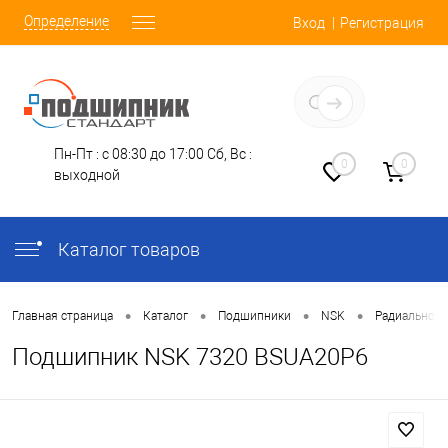
Определение
Вход
Регистрация
Заказать звонок
Пн-Пт : с 08:30 до 17:00
Сб, Вс :
0
0
выходной
Каталог товаров
•
•
•
•
Главная страница
Каталог
Подшипники
NSK
Радиально-
Подшипник NSK 7320 BSUA20P6