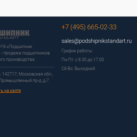
+7 (495) 665-02-33
sales@podshipnikstandart.ru
2019 «Подшипник
График работы
 - продажа подшипников
го производства.
Пн-Пт: с 8.30 до 17.00
Сб-Вс: Выходной
: 142717, Московская обл.,
 Промышленный пр-д.,д.7
ь на карте