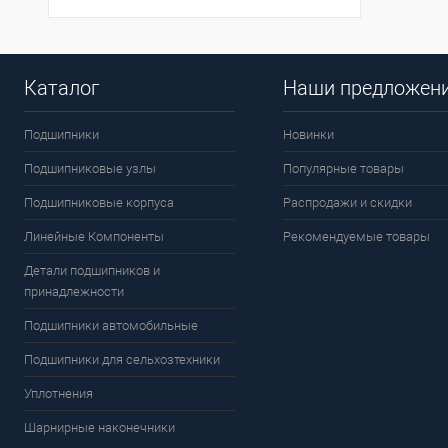
Каталог
Наши предложен
Подшипники
Новинки
Подшипниковые узлы
Популярные товары
Подшипниковые корпуса
Распродажи и скидки
Линейные Компоненты
Рекомендуемые товары
Детали подшипников и
принадлежности
Подшипники автомобильные
Подшипники для сельхозтехники
Уплотнения
Шарнирные наконечники