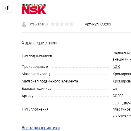
Отзывов: 0
Артикул:
CS203
Характеристики:
Радиальн
Тип подшипников
внешним 
Производитель
NSK
Материал колец
Хромирова
Материал подвижного элемента
Хромирова
Базовая единица
шт
Артикул
CS203
LLU - Дву
Тип уплотнения
пластиков
уплотнени
Все характеристики