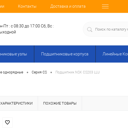
ии
Контакты
Доставка и оплата
н-Пт : с 08:30 до 17:00
Сб, Вс :
ыходной
никовые узлы
Подшипниковые корпуса
Линейные К
•
•
е однорядные
Серия CS
Подшипник NSK CS203 LLU
ХАРАКТЕРИСТИКИ
ПОХОЖИЕ ТОВАРЫ