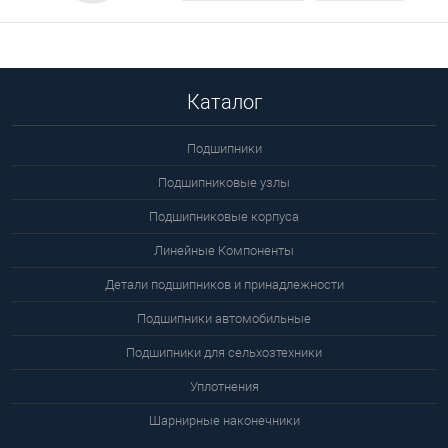
цену
Каталог
Подшипники
Подшипниковые узлы
Подшипниковые корпуса
Линейные Компоненты
Детали подшипников и принадлежности
Подшипники автомобильные
Подшипники для сельхозтехники
Уплотнения
Шарнирные наконечники