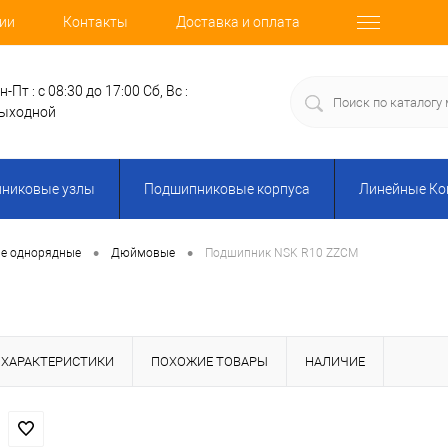
ии
Контакты
Доставка и оплата
н-Пт : с 08:30 до 17:00
Сб, Вс :
ыходной
никовые узлы
Подшипниковые корпуса
Линейные К
•
•
е однорядные
Дюймовые
Подшипник NSK R10 ZZCM
ХАРАКТЕРИСТИКИ
ПОХОЖИЕ ТОВАРЫ
НАЛИЧИЕ