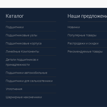
Каталог
Наши предложен
Подшипники
Новинки
Подшипниковые узлы
Популярные товары
Подшипниковые корпуса
Распродажи и скидки
Линейные Компоненты
Рекомендуемые товары
Детали подшипников и
принадлежности
Подшипники автомобильные
Подшипники для сельхозтехники
Уплотнения
Шарнирные наконечники