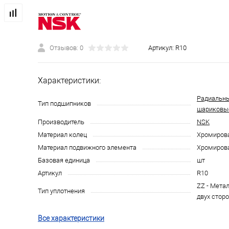
Отзывов: 0
Артикул:
R10
Характеристики:
Радиальн
Тип подшипников
шариковы
Производитель
NSK
Материал колец
Хромирова
Материал подвижного элемента
Хромирова
Базовая единица
шт
Артикул
R10
ZZ - Мета
Тип уплотнения
двух сторо
Все характеристики