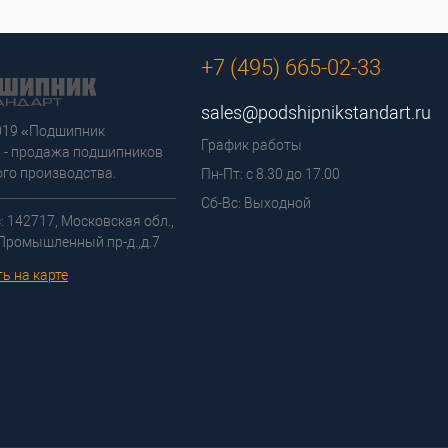
+7 (495) 665-02-33
sales@podshipnikstandart.ru
2019 «Подшипник
График работы
 - продажа подшипников
го производства.
Пн-Пт: с 8.30 до 17.00
Сб-Вс: Выходной
: 142717, Московская обл.,
 Промышленный пр-д.,д.7
ь на карте