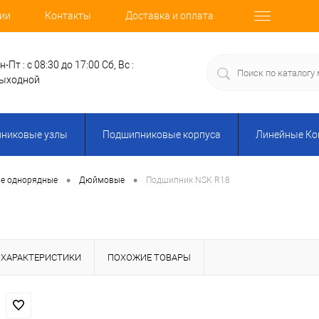
ии
Контакты
Доставка и оплата
н-Пт : с 08:30 до 17:00
Сб, Вс :
ыходной
никовые узлы
Подшипниковые корпуса
Линейные К
•
•
е однорядные
Дюймовые
Подшипник NSK R18
ХАРАКТЕРИСТИКИ
ПОХОЖИЕ ТОВАРЫ