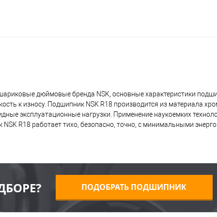
 шариковые дюймовые бренда NSK, основные характеристики подш
кость к износу. Подшипник NSK R18 производится из материала хр
лидные эксплуатационные нагрузки. Применение наукоемких технол
 NSK R18 работает тихо, безопасно, точно, с минимальными энерг
ДБОРЕ?
ПОДОБРАТЬ ПОДШИПНИК