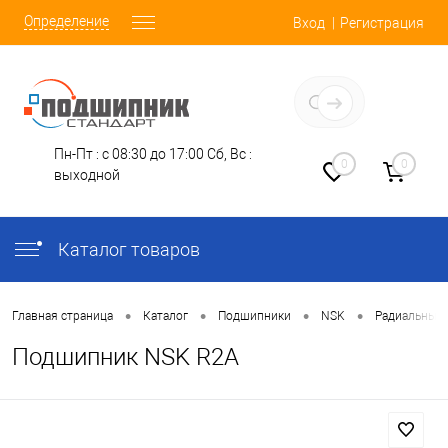
Определение
Вход
Регистрация
Заказать звонок
Пн-Пт : с 08:30 до 17:00
Сб, Вс :
0
0
выходной
Каталог товаров
•
•
•
•
Главная страница
Каталог
Подшипники
NSK
Радиальные
Подшипник NSK R2A