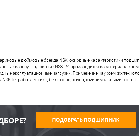
шариковые дюймовые бренда NSK, основные характеристики подши
кость к износу. Подшипник NSK R4 производится из материала хро
лидные эксплуатационные нагрузки. Применение наукоемких технол
 NSK R4 работает тихо, безопасно, точно, с минимальными энергоп
ДБОРЕ?
ПОДОБРАТЬ ПОДШИПНИК