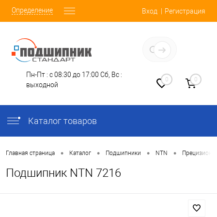
Определение
Вход
Регистрация
Заказать звонок
Пн-Пт : с 08:30 до 17:00
Сб, Вс :
0
0
выходной
Каталог товаров
•
•
•
•
Главная страница
Каталог
Подшипники
NTN
Прецизионн
Подшипник NTN 7216