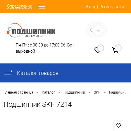
Определение
Вход
Регистрация
Заказать звонок
Пн-Пт : с 08:30 до 17:00
Сб, Вс :
0
0
выходной
Каталог товаров
•
•
•
•
Главная страница
Каталог
Подшипники
SKF
Радиальные-
Подшипник SKF 7214