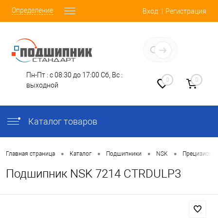
Определение
Вход
Регистрация
Заказать звонок
Пн-Пт : с 08:30 до 17:00
Сб, Вс :
0
0
выходной
Каталог товаров
•
•
•
•
Главная страница
Каталог
Подшипники
NSK
Прецизионн
Подшипник NSK 7214 CTRDULP3