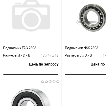
Подшипник FAG 2303
Подшипник NSK 2303
Размеры d x D x B
17 x 47 x 19
Размеры d x D x B
17
Цена по запросу
Цена по
Запросить цену
Запросить це
Купить в 1 клик
К сравнению
Купить в 1 клик
К с
В избранное
Под заказ
В избранное
Под