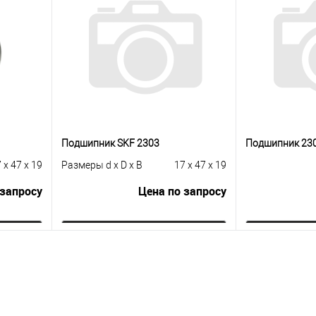
Подшипник SKF 2303
Подшипник 23
 x 47 x 19
Размеры d x D x B
17 x 47 x 19
 запросу
Цена по запросу
ну
Запросить цену
Зап
равнению
Купить в 1 клик
К сравнению
Купить в 1 к
 заказ
В избранное
Под заказ
В избранное