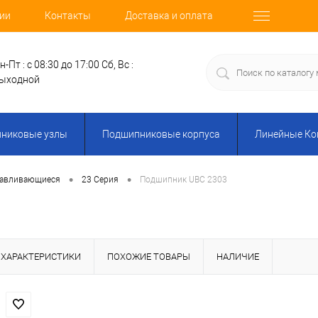
ии
Контакты
Доставка и оплата
н-Пт : с 08:30 до 17:00
Сб, Вс :
ыходной
никовые узлы
Подшипниковые корпуса
Линейные К
•
•
навливающиеся
23 Серия
Подшипник UBC 2303
ХАРАКТЕРИСТИКИ
ПОХОЖИЕ ТОВАРЫ
НАЛИЧИЕ