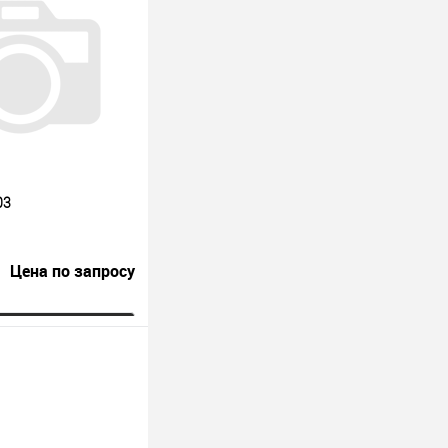
03
Цена по запросу
росить цену
лик
К сравнению
Под заказ