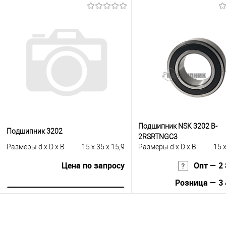
Запросить це
В корзину
Купить в 1 клик
К с
Купить в 1 клик
К сравнению
В избранное
Под
В избранное
Под заказ
Подшипник NSK 3202 B-
Подшипник 3202
2RSRTNGC3
Размеры d x D x B
15 x 35 x 15,9
Размеры d x D x B
15 x
Цена по запросу
Опт — 2 
Розница — 3 
Запросить цену
В корзину