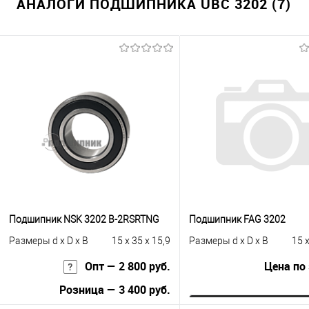
АНАЛОГИ ПОДШИПНИКА UBC 3202 (7)
Подшипник NSK 3202 B-2RSRTNG
Подшипник FAG 3202
Размеры d x D x B
15 x 35 x 15,9
Размеры d x D x B
15 x
Опт — 2 800 руб.
Цена по
Розница — 3 400 руб.