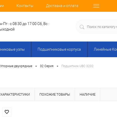
ии
Контакты
Доставка и оплата
н-Пт : с 08:30 до 17:00
Сб, Вс :
ыходной
никовые узлы
Подшипниковые корпуса
Линейные К
•
•
-Упорные двухрядные
32 Серия
Подшипник UBC 3202
ХАРАКТЕРИСТИКИ
ПОХОЖИЕ ТОВАРЫ
НАЛИЧИЕ