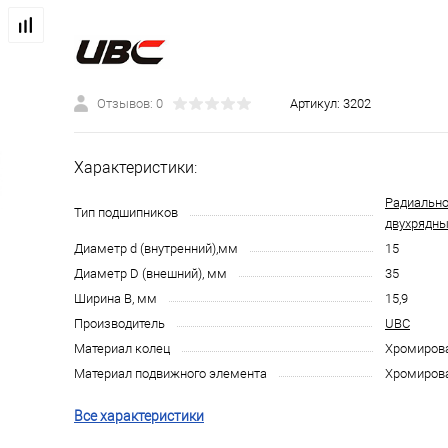
Отзывов: 0
Артикул:
3202
Характеристики:
Радиально
Тип подшипников
двухрядн
Диаметр d (внутренний),мм
15
Диаметр D (внешний), мм
35
Ширина B, мм
15,9
Производитель
UBC
Материал колец
Хромирова
Материал подвижного элемента
Хромирова
Все характеристики