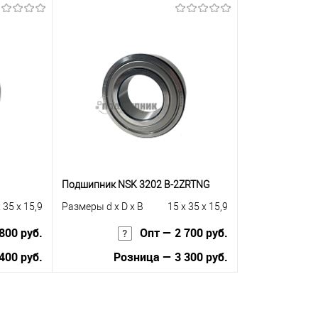
ну
Запросить цену
равнению
Купить в 1 клик
К сравнению
Купить в 1 к
 заказ
В избранное
Под заказ
В избранное
Подшипник NSK 3202 B-2ZRTNG
 35 x 15,9
Размеры d x D x B
15 x 35 x 15,9
800 руб.
Опт — 2 700 руб.
400 руб.
Розница — 3 300 руб.
В корзину