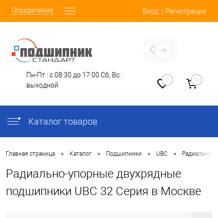
Определение
Вход
Регистрация
Заказать звонок
Пн-Пт : с 08:30 до 17:00
Сб, Вс :
0
0
выходной
Каталог товаров
•
•
•
•
Главная страница
Каталог
Подшипники
UBC
Радиально-У
Радиально-упорные двухрядные
подшипники UBC 32 Серия в Москве