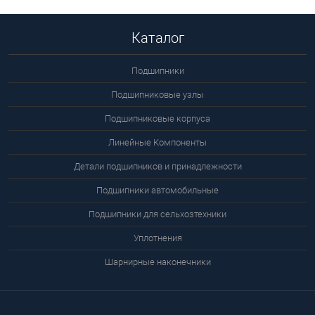
Каталог
Подшипники
Подшипниковые узлы
Подшипниковые корпуса
Линейные Компоненты
Детали подшипников и принадлежности
Подшипники автомобильные
Подшипники для сельхозтехники
Уплотнения
Шарнирные наконечники