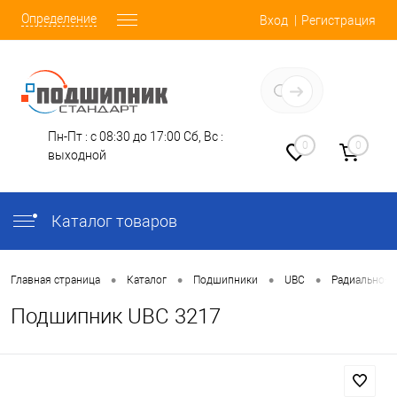
Определение
Вход
Регистрация
Заказать звонок
Пн-Пт : с 08:30 до 17:00
Сб, Вс :
0
0
выходной
Каталог товаров
•
•
•
•
Главная страница
Каталог
Подшипники
UBC
Радиально-У
Подшипник UBC 3217