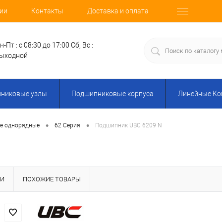
ии
Контакты
Доставка и оплата
н-Пт : с 08:30 до 17:00
Сб, Вс :
ыходной
никовые узлы
Подшипниковые корпуса
Линейные К
•
•
е однорядные
62 Серия
Подшипник UBC 6209 N
КИ
ПОХОЖИЕ ТОВАРЫ