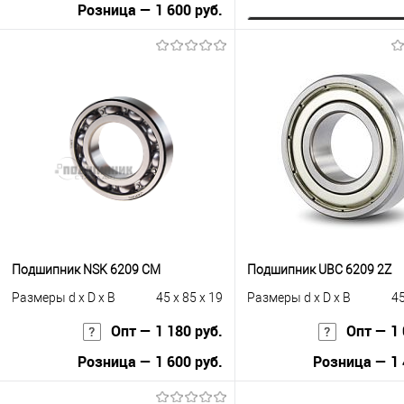
Розница — 1 600 руб.
Запросить це
В корзину
Купить в 1 клик
К с
Купить в 1 клик
К сравнению
В избранное
Под
В избранное
Под заказ
Подшипник NSK 6209 CM
Подшипник UBC 6209 2Z
Размеры d x D x B
45 x 85 x 19
Размеры d x D x B
45
Опт — 1 180 руб.
Опт — 1 
Розница — 1 600 руб.
Розница — 1 