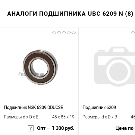
АНАЛОГИ ПОДШИПНИКА UBC 6209 N (8)
Подшипник NSK 6209 DDUC3E
Подшипник 6209
Размеры d x D x B
45 x 85 x 19
Размеры d x D x B
45
Опт — 1 300 руб.
Цена по