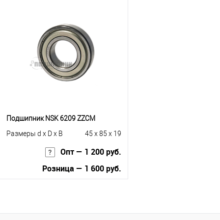
В корзину
В корзину
Купить в 1 клик
К сравнению
Купить в 1 клик
К с
В избранное
Под заказ
В избранное
Под
Подшипник NSK 6209 ZZCM
Размеры d x D x B
45 x 85 x 19
Опт — 1 200 руб.
Розница — 1 600 руб.
В корзину