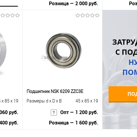
Розница — 2 000 руб.
Роз
ну
В корзину
равнению
Купить в 1 клик
К сравнению
Купить в 1 к
ЗАТРУ
 заказ
В избранное
Под заказ
В избранное
С ПО
Н
ПО
Подшипник NSK 6209 ZZC3E
ПО
 x 85 x 19
Размеры d x D x B
45 x 85 x 19
060 руб.
Опт — 1 200 руб.
400 руб.
Розница — 1 600 руб.