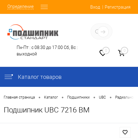
Определение
Вход
Регистрация
Заказать звонок
Пн-Пт : с 08:30 до 17:00
Сб, Вс :
0
0
выходной
Каталог товаров
•
•
•
•
Главная страница
Каталог
Подшипники
UBC
Радиально-У
Подшипник UBC 7216 BM