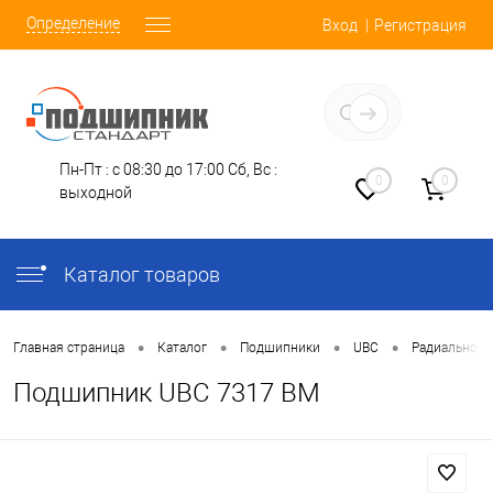
Определение
Вход
Регистрация
Заказать звонок
Пн-Пт : с 08:30 до 17:00
Сб, Вс :
0
0
выходной
Каталог товаров
•
•
•
•
Главная страница
Каталог
Подшипники
UBC
Радиально-У
Подшипник UBC 7317 BM