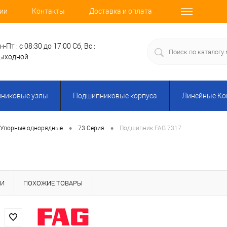
ии
Контакты
Доставка и оплата
н-Пт : с 08:30 до 17:00
Сб, Вс :
ыходной
никовые узлы
Подшипниковые корпуса
Линейные К
•
•
-Упорные однорядные
73 Серия
Подшипник FAG 7317
КИ
ПОХОЖИЕ ТОВАРЫ