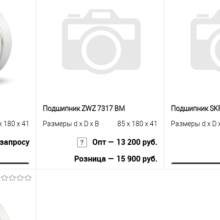
Подшипник ZWZ 7317 BM
Подшипник SK
x 180 x 41
Размеры d x D x B
85 x 180 x 41
Размеры d x D 
 запросу
Опт — 13 200 руб.
Розница — 15 900 руб.
ну
Зап
В корзину
равнению
Купить в 1 к
Купить в 1 клик
К сравнению
 заказ
В избранное