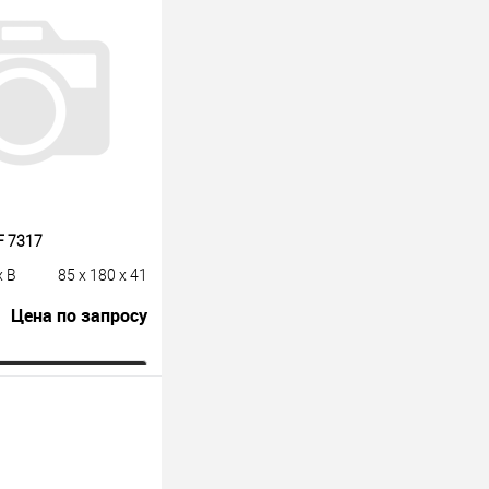
F 7317
x B
85 x 180 x 41
Цена по запросу
росить цену
лик
К сравнению
Под заказ