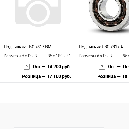
В избранное
Под заказ
Подшипник UBC 7317 BM
Подшипник UBC 7317 A
Размеры d x D x B
85 x 180 x 41
Размеры d x D x B
85 
Опт — 14 200 руб.
Опт — 15 
Розница — 17 100 руб.
Розница — 18 
В корзину
В корзину
Купить в 1 клик
К сравнению
Купить в 1 клик
К с
В избранное
В наличии
В избранное
Под