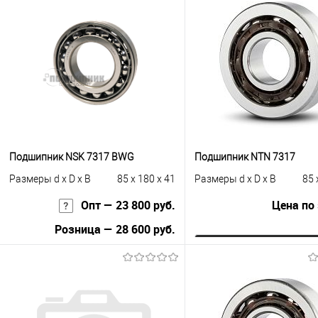
Подшипник NSK 7317 BWG
Подшипник NTN 7317
Размеры d x D x B
85 x 180 x 41
Размеры d x D x B
85 
Опт — 23 800 руб.
Цена по
Розница — 28 600 руб.
Запросить це
В корзину
Купить в 1 клик
К с
Купить в 1 клик
К сравнению
В избранное
Под