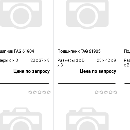
сравнению
клик
сравнению
кли
 избранное
Под заказ
В избранное
Под заказ
шипник FAG 61904
Подшипник FAG 61905
По
еры d x D
20 x 37 x 9
Размеры d x D
25 x 42 x 9
Ра
x B
x B
Цена по запросу
Цена по запросу
Запросить цену
Запросить цену
упить в 1
К
Купить в 1
К
сравнению
клик
сравнению
кли
 избранное
Под заказ
В избранное
Под заказ