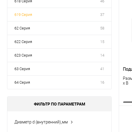
618 Серия
46
619 Серия
37
62 Серия
58
622 Серия
15
623 Серия
14
63 Серия
41
Под
Разм
64 Серия
16
x B
ФИЛЬТР ПО ПАРАМЕТРАМ
Диаметр d (внутренний),мм
К
150