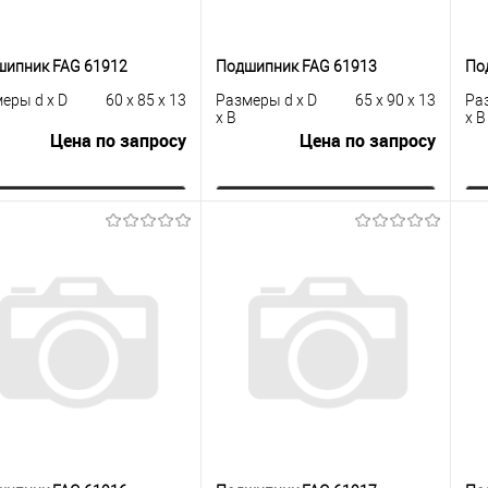
шипник FAG 61912
Подшипник FAG 61913
По
еры d x D
60 x 85 x 13
Размеры d x D
65 x 90 x 13
Ра
x B
x B
Цена по запросу
Цена по запросу
Запросить цену
Запросить цену
упить в 1
К
Купить в 1
К
сравнению
клик
сравнению
кли
 избранное
Под заказ
В избранное
Под заказ