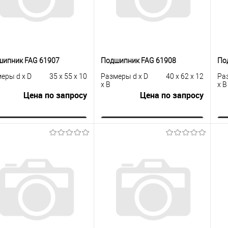
шипник FAG 61907
Подшипник FAG 61908
По
еры d x D
35 x 55 x 10
Размеры d x D
40 x 62 x 12
Ра
x B
x B
Цена по запросу
Цена по запросу
Запросить цену
Запросить цену
упить в 1
К
Купить в 1
К
сравнению
клик
сравнению
кли
 избранное
Под заказ
В избранное
Под заказ