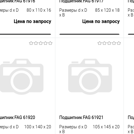
шипник FAG 61916
Подшипник FAG 61917
По
еры d x D
80 x 110 x 16
Размеры d x D
85 x 120 x 18
Ра
x B
x B
Цена по запросу
Цена по запросу
Запросить цену
Запросить цену
упить в 1
К
Купить в 1
К
сравнению
клик
сравнению
кли
 избранное
Под заказ
В избранное
Под заказ
шипник FAG 61920
Подшипник FAG 61921
По
еры d x D
100 x 140 x 20
Размеры d x D
105 x 145 x 20
Ра
x B
x B