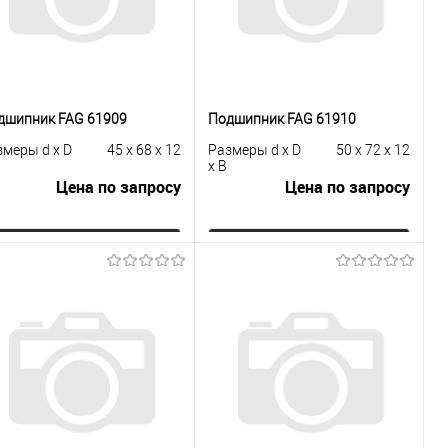
дшипник FAG 61909
Подшипник FAG 61910
змеры d x D
45 x 68 x 12
Размеры d x D
50 x 72 x 12
x B
Цена по запросу
Цена по запросу
Запросить цену
Запросить цену
Купить в 1
К
Купить в 1
К
к
сравнению
клик
сравнению
В избранное
Под заказ
В избранное
Под заказ