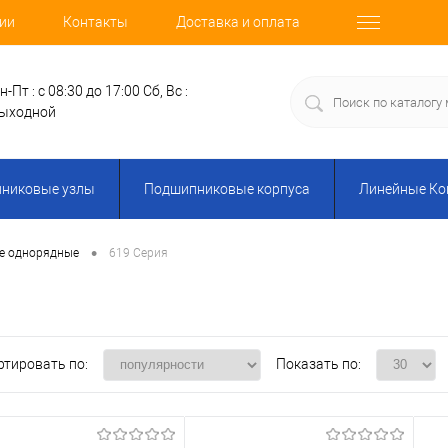
ии
Контакты
Доставка и оплата
н-Пт : с 08:30 до 17:00
Сб, Вс :
ыходной
никовые узлы
Подшипниковые корпуса
Линейные К
•
е однорядные
619 Серия
ртировать по:
Показать по: