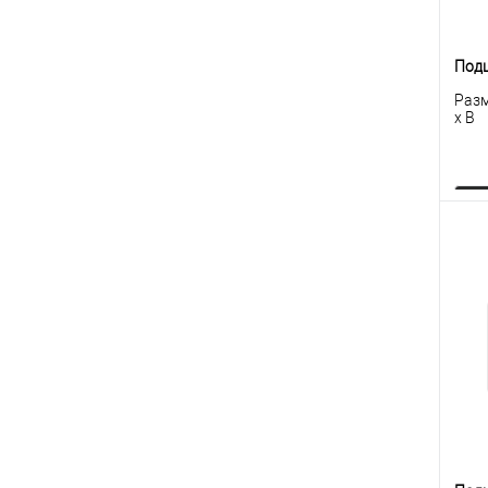
Под
Разм
x B
К
клик
В