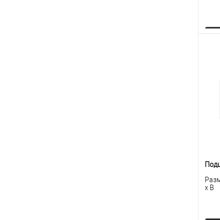
К
клик
В
Под
Разм
x B