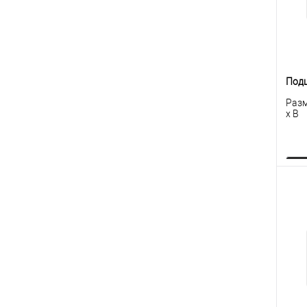
Под
Разм
x B
К
клик
В