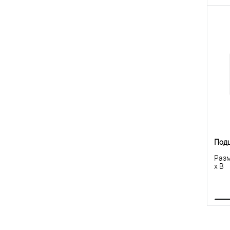
К
клик
В
Под
Разм
x B