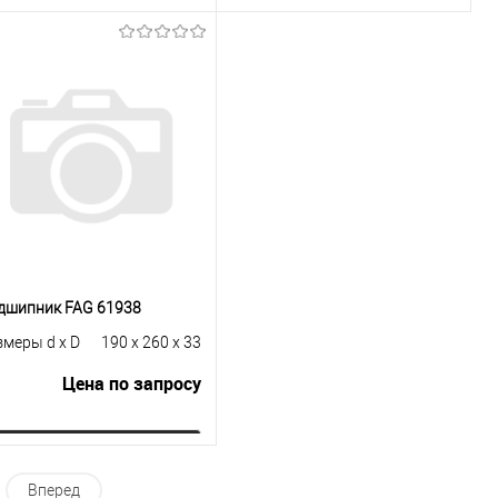
Запросить цену
Запросить цену
Купить в 1
К
Купить в 1
К
к
сравнению
клик
сравнению
В избранное
Под заказ
В избранное
Под заказ
дшипник FAG 61938
змеры d x D
190 x 260 x 33
Цена по запросу
Запросить цену
Вперед