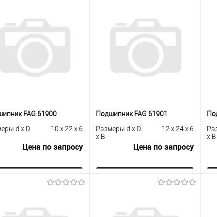
шипник FAG 61900
Подшипник FAG 61901
По
еры d x D
10 x 22 x 6
Размеры d x D
12 x 24 x 6
Ра
x B
x B
Цена по запросу
Цена по запросу
Запросить цену
Запросить цену
упить в 1
К
Купить в 1
К