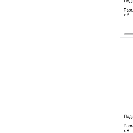
Под
Разм
x B
К
клик
В
Под
Разм
x B