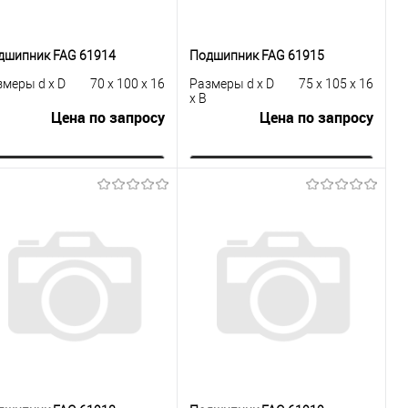
дшипник FAG 61914
Подшипник FAG 61915
змеры d x D
70 x 100 x 16
Размеры d x D
75 x 105 x 16
x B
Цена по запросу
Цена по запросу
Запросить цену
Запросить цену
Купить в 1
К
Купить в 1
К
к
сравнению
клик
сравнению
В избранное
Под заказ
В избранное
Под заказ