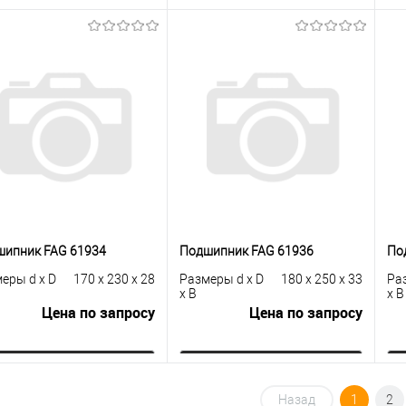
Запросить цену
Запросить цену
упить в 1
К
Купить в 1
К
сравнению
клик
сравнению
кли
 избранное
Под заказ
В избранное
Под заказ
шипник FAG 61934
Подшипник FAG 61936
По
еры d x D
170 x 230 x 28
Размеры d x D
180 x 250 x 33
Ра
x B
x B
Цена по запросу
Цена по запросу
Запросить цену
Запросить цену
Назад
1
2