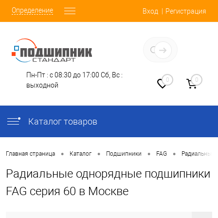
Определение
Вход
Регистрация
Заказать звонок
Пн-Пт : с 08:30 до 17:00
Сб, Вс :
0
0
выходной
Каталог товаров
•
•
•
•
Главная страница
Каталог
Подшипники
FAG
Радиальные 
Радиальные однорядные подшипники
FAG серия 60 в Москве