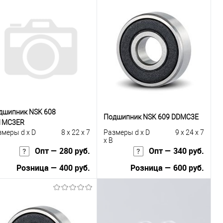
дшипник NSK 608
Подшипник NSK 609 DDMC3E
1MC3ER
змеры d x D
8 x 22 x 7
Размеры d x D
9 x 24 x 7
x B
Опт — 280 руб.
Опт — 340 руб.
Розница — 400 руб.
Розница — 600 руб.
В корзину
В корзину
Купить в 1
К
Купить в 1
К