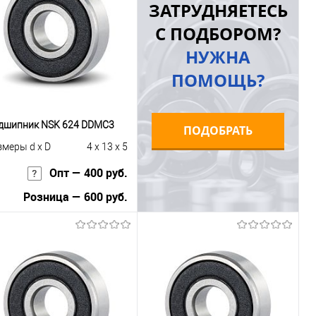
ЗАТРУДНЯЕТЕСЬ
к
сравнению
клик
сравнению
С ПОДБОРОМ?
В избранное
Под заказ
В избранное
Под заказ
НУЖНА
ПОМОЩЬ?
дшипник NSK 624 DDMC3
ПОДОБРАТЬ
змеры d x D
4 x 13 x 5
Опт — 400 руб.
Розница — 600 руб.
В корзину
Купить в 1
К
к
сравнению
В избранное
Под заказ