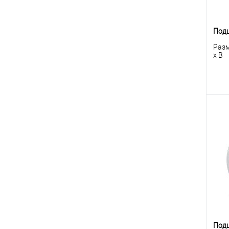
Под
Разм
x B
К
клик
В
Под