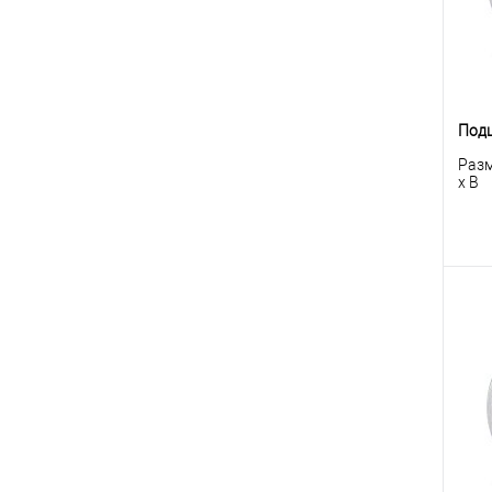
Под
Разм
x B
К
клик
В