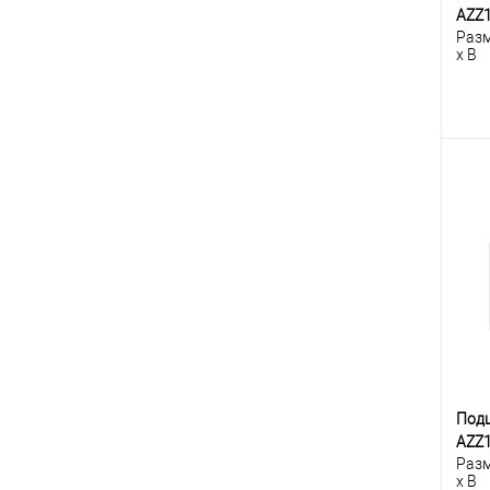
AZZ
Разм
x B
К
клик
В
Под
AZZ
Разм
x B