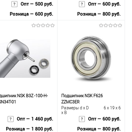
Опт — 500 руб.
Опт — 600 руб.
Розница — 600 руб.
Розница — 800 руб.
В корзину
В корзину
Купить в 1
К
Купить в 1
К
к
сравнению
клик
сравнению
В избранное
Под заказ
В избранное
Под заказ
дшипник NSK B3Z -100-H-
Подшипник NSK F626
SN34T-01
ZZMC3ER
Размеры d x D
6 x 19 x 6
x B
Опт — 1 460 руб.
Опт — 600 руб.
Розница — 1 800 руб.
Розница — 800 руб.