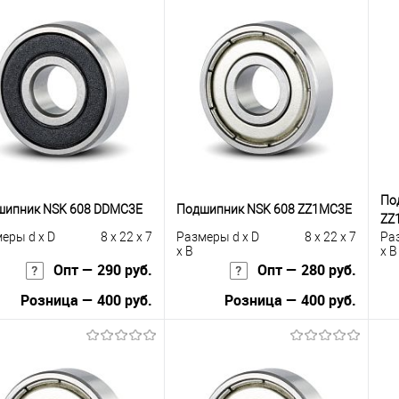
По
шипник NSK 608 DDMC3E
Подшипник NSK 608 ZZ1MC3E
ZZ
еры d x D
8 x 22 x 7
Размеры d x D
8 x 22 x 7
Ра
x B
x B
Опт — 290 руб.
Опт — 280 руб.
Розница — 400 руб.
Розница — 400 руб.
В корзину
В корзину
упить в 1
К
Купить в 1
К