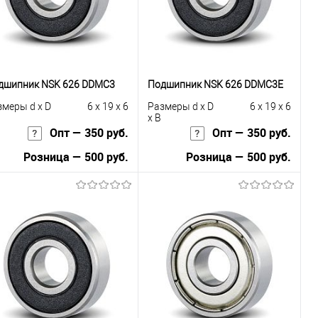
дшипник NSK 626 DDMC3
Подшипник NSK 626 DDMC3E
змеры d x D
6 x 19 x 6
Размеры d x D
6 x 19 x 6
x B
Опт — 350 руб.
Опт — 350 руб.
Розница — 500 руб.
Розница — 500 руб.
В корзину
В корзину
Купить в 1
К
Купить в 1
К
к
сравнению
клик
сравнению
В избранное
Под заказ
В избранное
Под заказ