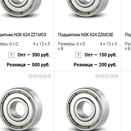
шипник NSK 624 ZZ1MC3
Подшипник NSK 624 ZZMC3E
По
еры d x D
4 x 13 x 5
Размеры d x D
4 x 13 x 5
Ра
x B
x B
Опт — 350 руб.
Опт — 150 руб.
Розница — 500 руб.
Розница — 200 руб.
В корзину
В корзину
упить в 1
К
Купить в 1
К
сравнению
клик
сравнению
кли
 избранное
Под заказ
В избранное
Под заказ