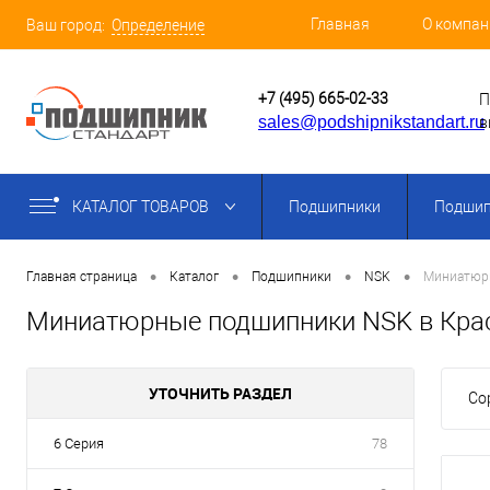
Главная
О компан
Ваш город:
Определение
+7 (495) 665-02-33
П
sales@podshipnikstandart.ru
в
КАТАЛОГ ТОВАРОВ
Подшипники
Подшип
•
•
•
•
Главная страница
Каталог
Подшипники
NSK
Миниатюр
Миниатюрные подшипники NSK в Кра
УТОЧНИТЬ РАЗДЕЛ
Со
6 Серия
78