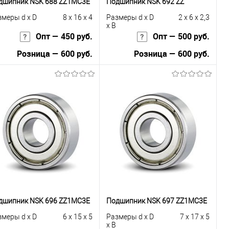
дшипник NSK 688 ZZ1MC3E
Подшипник NSK 692 ZZ
змеры d x D
8 x 16 x 4
Размеры d x D
2 x 6 x 2,3
x B
Опт — 450 руб.
Опт — 500 руб.
Розница — 600 руб.
Розница — 600 руб.
В корзину
В корзину
Купить в 1
К
Купить в 1
К
к
сравнению
клик
сравнению
В избранное
Под заказ
В избранное
Под заказ
дшипник NSK 696 ZZ1MC3E
Подшипник NSK 697 ZZ1MC3E
змеры d x D
6 x 15 x 5
Размеры d x D
7 x 17 x 5
x B