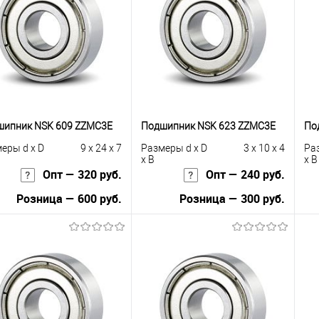
сравнению
клик
сравнению
кли
 избранное
Под заказ
В избранное
Под заказ
шипник NSK 609 ZZMC3E
Подшипник NSK 623 ZZMC3E
По
еры d x D
9 x 24 x 7
Размеры d x D
3 x 10 x 4
Ра
x B
x B
Опт — 320 руб.
Опт — 240 руб.
Розница — 600 руб.
Розница — 300 руб.
В корзину
В корзину
упить в 1
К
Купить в 1
К
сравнению
клик
сравнению
кли
 избранное
Под заказ
В избранное
Под заказ