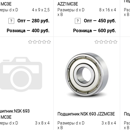
По
1MC3E
AZZ1MC3E
еры d x D
4 x 9 x 2,5
Размеры d x D
8 x 16 x 4
Ра
x B
x B
Опт — 280 руб.
Опт — 450 руб.
Розница — 400 руб.
Розница — 600 руб.
В корзину
В корзину
упить в 1
К
Купить в 1
К
сравнению
клик
сравнению
кли
 избранное
Под заказ
В избранное
Под заказ
шипник NSK 693
Подшипник NSK 693 JZZMC3E
По
1MC3E
еры d x D
3 x 8 x 4
Размеры d x D
3 x 8 x 4
Ра
x B
x B