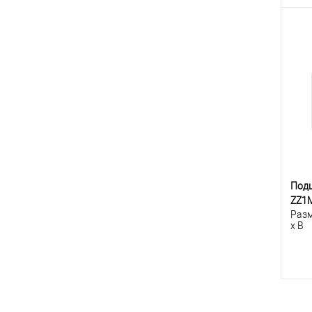
К
клик
В
Под
ZZ1
Разм
x B