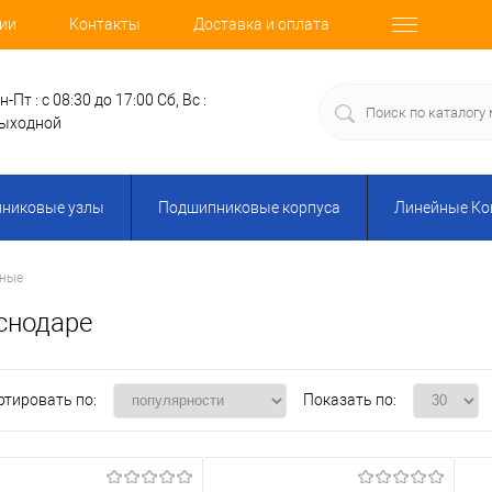
ии
Контакты
Доставка и оплата
н-Пт : с 08:30 до 17:00
Сб, Вс :
ыходной
никовые узлы
Подшипниковые корпуса
Линейные К
ные
снодаре
ртировать по:
Показать по: