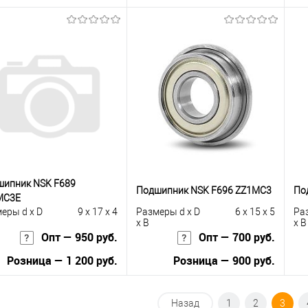
В корзину
В корзину
упить в 1
К
Купить в 1
К
сравнению
клик
сравнению
кли
 избранное
Под заказ
В избранное
Под заказ
шипник NSK F689
Подшипник NSK F696 ZZ1MC3
По
MC3E
еры d x D
9 x 17 x 4
Размеры d x D
6 x 15 x 5
Ра
x B
x B
Опт — 950 руб.
Опт — 700 руб.
Розница — 1 200 руб.
Розница — 900 руб.
В корзину
В корзину
Назад
1
2
3