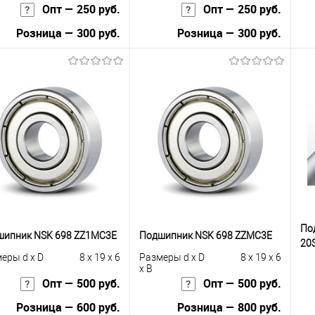
Опт — 250 руб.
Опт — 250 руб.
Розница — 300 руб.
Розница — 300 руб.
В корзину
В корзину
упить в 1
К
Купить в 1
К
сравнению
клик
сравнению
кли
 избранное
Под заказ
В избранное
Под заказ
По
шипник NSK 698 ZZ1MC3E
Подшипник NSK 698 ZZMC3E
20
еры d x D
8 x 19 x 6
Размеры d x D
8 x 19 x 6
x B
Опт — 500 руб.
Опт — 500 руб.
Розница — 600 руб.
Розница — 800 руб.