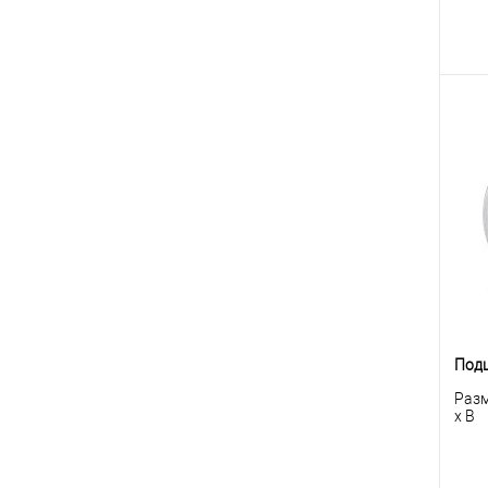
К
клик
В
Под
Разм
x B