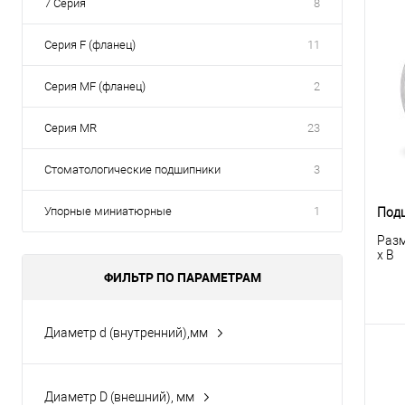
7 Серия
8
Серия F (фланец)
11
Серия MF (фланец)
2
Серия MR
23
Стоматологические подшипники
3
Упорные миниатюрные
1
Под
Разм
x B
ФИЛЬТР ПО ПАРАМЕТРАМ
Диаметр d (внутренний),мм
1
5
Диаметр D (внешний), мм
К