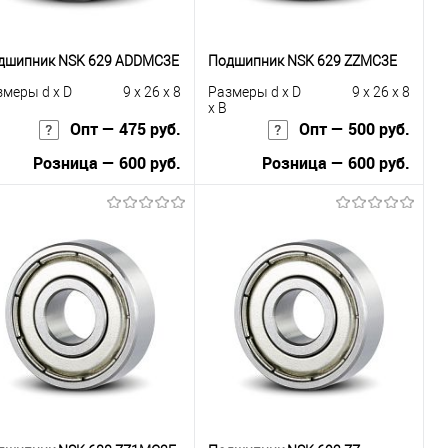
дшипник NSK 629 ADDMC3E
Подшипник NSK 629 ZZMC3E
змеры d x D
9 x 26 x 8
Размеры d x D
9 x 26 x 8
x B
Опт — 475 руб.
Опт — 500 руб.
Розница — 600 руб.
Розница — 600 руб.
В корзину
В корзину
Купить в 1
К
Купить в 1
К
к
сравнению
клик
сравнению
В избранное
Под заказ
В избранное
Под заказ