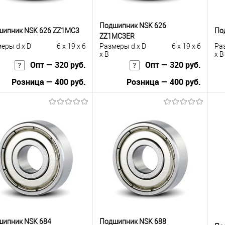
Подшипник NSK 626
шипник NSK 626 ZZ1MC3
По
ZZ1MC3ER
еры d x D
6 x 19 x 6
Размеры d x D
6 x 19 x 6
Ра
x B
x B
Опт — 320 руб.
Опт — 320 руб.
Розница — 400 руб.
Розница — 400 руб.
В корзину
В корзину
упить в 1
К
Купить в 1
К
сравнению
клик
сравнению
кли
 избранное
Под заказ
В избранное
Под заказ
шипник NSK 684
Подшипник NSK 688