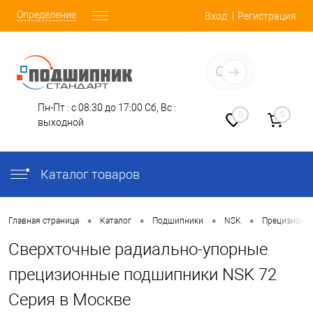
Определение
Вход
Регистрация
Заказать звонок
Пн-Пт : с 08:30 до 17:00
Сб, Вс :
0
0
выходной
Каталог товаров
•
•
•
•
Главная страница
Каталог
Подшипники
NSK
Прецизионн
Сверхточные радиально-упорные
прецизионные подшипники NSK 72
Серия в Москве