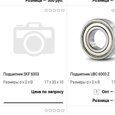
Розница — 300 руб.
Розница — 
В корзину
В корзину
Купить в 1 клик
К сравнению
Купить в 1 клик
К с
В избранное
Под заказ
В избранное
Под
Подшипник SKF 6003
Подшипник UBC 6003 Z
Размеры d x D x B
17 x 35 x 10
Размеры d x D x B
17
Цена по запросу
Опт — 
Розница — 
Запросить цену
В корзину