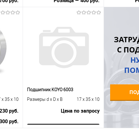
700 руб.
Розница — 400 руб.
Р
В корзину
равнению
Купить в 1 клик
К сравнению
Купить в 1 к
ЗАТРУ
 заказ
В избранное
Под заказ
В избранное
С ПО
Н
ПО
Подшипник KOYO 6003
ПО
 x 35 x 10
Размеры d x D x B
17 x 35 x 10
230 руб.
Цена по запросу
300 руб.
Запросить цену