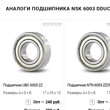
АНАЛОГИ ПОДШИПНИКА NSK 6003 DDUC3
Подшипник UBC 6003 2Z
Подшипник NTN 6003 ZZ
Размеры d x D x B
17 x 35 x 10
Размеры d x D x B
17
Опт — 240 руб.
Опт — 