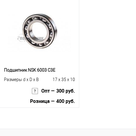
Купить в 1 клик
К сравнению
Купить в 1 клик
К с
В избранное
Под заказ
В избранное
В н
Подшипник NSK 6003 C3E
Размеры d x D x B
17 x 35 x 10
Опт — 300 руб.
Розница — 400 руб.
В корзину
Купить в 1 клик
К сравнению