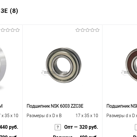
E (8)
CM
Подшипник NSK 6003 ZZC3E
Подшипник NS
 x 35 x 10
Размеры d x D x B
17 x 35 x 10
Размеры d x D 
440 руб.
Опт — 320 руб.