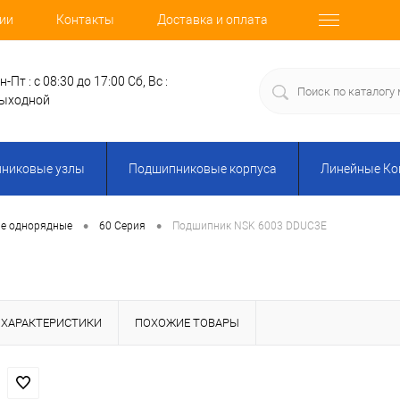
ии
Контакты
Доставка и оплата
н-Пт : с 08:30 до 17:00
Сб, Вс :
ыходной
никовые узлы
Подшипниковые корпуса
Линейные К
•
•
е однорядные
60 Серия
Подшипник NSK 6003 DDUC3E
ХАРАКТЕРИСТИКИ
ПОХОЖИЕ ТОВАРЫ