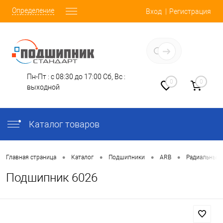
Определение
Вход
Регистрация
Заказать звонок
Пн-Пт : с 08:30 до 17:00
Сб, Вс :
0
0
выходной
Каталог товаров
•
•
•
•
Главная страница
Каталог
Подшипники
ARB
Радиальные
Подшипник 6026