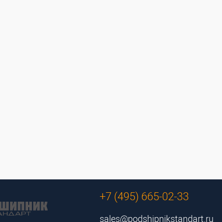
+7 (495) 665-02-33
sales@podshipnikstandart.ru