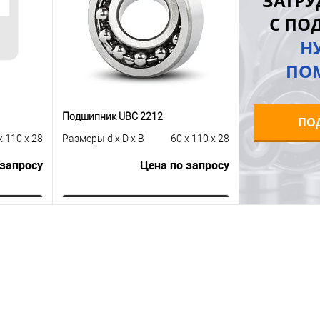
ЗАТРУ
аличии
С ПО
Н
ПО
Подшипник UBC 2212
ПО
x 110 x 28
Размеры d x D x B
60 x 110 x 28
 запросу
Цена по запросу
ну
Запросить цену
равнению
Купить в 1 клик
К сравнению
 заказ
В избранное
Под заказ