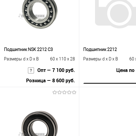
В избранное
Под заказ
В избранное
В н
Подшипник NSK 2212 C3
Подшипник 2212
Размеры d x D x B
60 x 110 x 28
Размеры d x D x B
60 
Опт — 7 100 руб.
Цена по
Розница — 8 600 руб.
Запросить це
В корзину
Купить в 1 клик
К с
Купить в 1 клик
К сравнению
В избранное
Под
В избранное
Под заказ