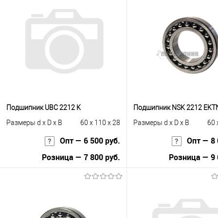
Подшипник UBC 2212 K
Подшипник NSK 2212 EKT
Размеры d x D x B
60 x 110 x 28
Размеры d x D x B
60 
Опт — 6 500 руб.
Опт — 8 
Розница — 7 800 руб.
Розница — 9 
В корзину
В корзину
Купить в 1 клик
К сравнению
Купить в 1 клик
К с