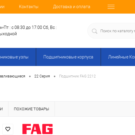
ии
Контакты
Доставка и оплата
н-Пт : с 08:30 до 17:00
Сб, Вс :
ыходной
никовые узлы
Подшипниковые корпуса
Линейные К
•
•
авливающиеся
22 Серия
Подшипник FAG 2212
КИ
ПОХОЖИЕ ТОВАРЫ