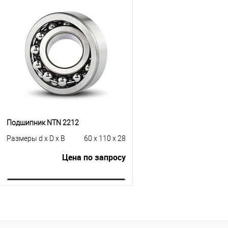
В корзину
В корзину
Купить в 1 клик
К сравнению
Купить в 1 клик
К с
В избранное
В наличии
В избранное
В н
Подшипник NTN 2212
Размеры d x D x B
60 x 110 x 28
Цена по запросу
Запросить цену
Купить в 1 клик
К сравнению