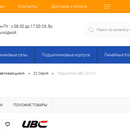
ии
Контакты
Доставка и оплата
н-Пт : с 08:30 до 17:00
Сб, Вс :
ыходной
никовые узлы
Подшипниковые корпуса
Линейные К
•
•
навливающиеся
22 Серия
Подшипник UBC 2212 K
КИ
ПОХОЖИЕ ТОВАРЫ