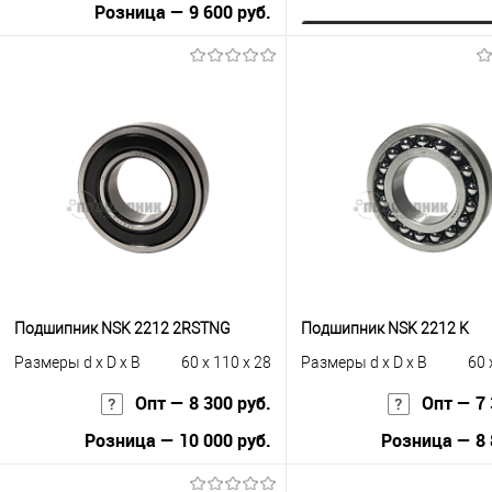
Розница — 9 600 руб.
Запросить це
В корзину
Купить в 1 клик
К с
Купить в 1 клик
К сравнению
В избранное
Под
В избранное
В наличии
Подшипник NSK 2212 2RSTNG
Подшипник NSK 2212 K
Размеры d x D x B
60 x 110 x 28
Размеры d x D x B
60 
Опт — 8 300 руб.
Опт — 7 
Розница — 10 000 руб.
Розница — 8 