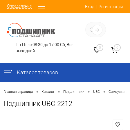
Определение
Вход
Регистрация
Заказать звонок
Пн-Пт : с 08:30 до 17:00
Сб, Вс :
0
0
выходной
Каталог товаров
•
•
•
•
Главная страница
Каталог
Подшипники
UBC
Самоустана
Подшипник UBC 2212