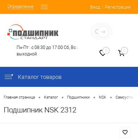
Определение
Вход
Регистрация
Заказать звонок
Пн-Пт : с 08:30 до 17:00
Сб, Вс :
0
0
выходной
Каталог товаров
•
•
•
•
Главная страница
Каталог
Подшипники
NSK
Самоустана
Подшипник NSK 2312