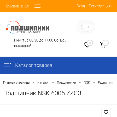
Определение
Вход
Регистрация
Заказать звонок
Пн-Пт : с 08:30 до 17:00
Сб, Вс :
0
0
выходной
Каталог товаров
•
•
•
•
Главная страница
Каталог
Подшипники
NSK
Радиальные
Подшипник NSK 6005 ZZC3E