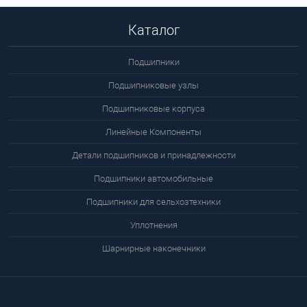
Каталог
Подшипники
Подшипниковые узлы
Подшипниковые корпуса
Линейные Компоненты
Детали подшипников и принадлежности
Подшипники автомобильные
Подшипники для сельхозтехники
Уплотнения
Шарнирные наконечники